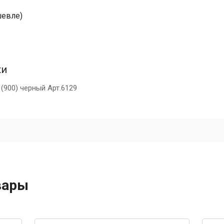
шевле)
ки
(900) черный Арт.6129
вары